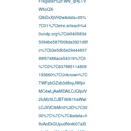
Fregister%2FWN_qHETV
W5oQX-
QIbDxXjVH2w&data=05%
7C01%7Cleire.arteach%4
0undp.org%7Cd4f40583d
5094be587f008da3921d9f
c%7Cb3e5db5e29444837
99f57488ace54319%7C0
%7C0%7C637885114809
193660%7CUnknown%7C
TWFpbGZsb3d8eyJWIjoi
MC4wLjAwMDAiLCJQIjoiV
2luMzIiLCJBTiI6Ik1haWwi
LCJXVCI6Mn0%3D%7C30
00%7C%7C%7C&sdata=h
ItxAoEkGUpudNx4b07aXl