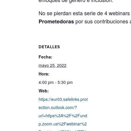
No se pierdan esta serie de 4 webinars
por sus contribuciones 
Prometedoras
DETALLES
Fecha:
mayo 25, 2022
Hora:
4:00 pm - 5:30 pm
Web:
https://eur03.safelinks.prot
ection.outlook.com/?
url=https%3A%2F%2Fund
p.zoom.us%2Fwebinar%2