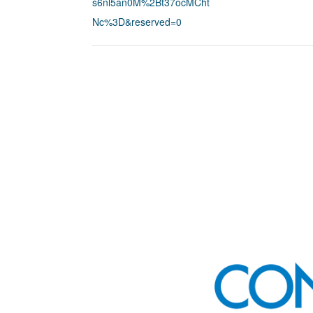
s6nl5an0M%2Bt37ocMCht
Nc%3D&reserved=0